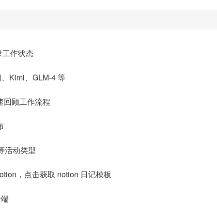
录工作状态
问、Kimi、GLM-4 等
速回顾工作流程
布
等活动类型
ion，点击获取 notion 日记模板
云端