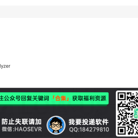
lyzer