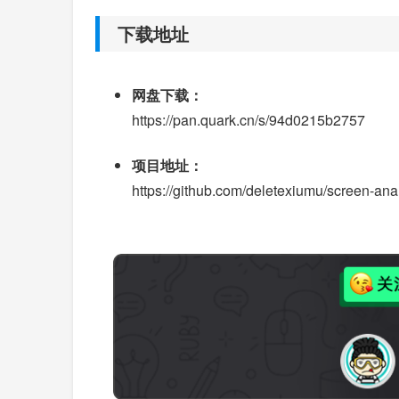
下载地址
网盘下载：
https://pan.quark.cn/s/94d0215b2757
项目地址：
https://github.com/deletexiumu/screen-ana