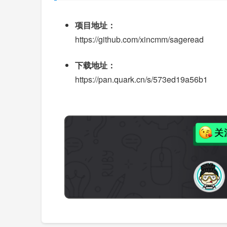
项目地址：
https://github.com/xincmm/sageread
下载地址：
https://pan.quark.cn/s/573ed19a56b1