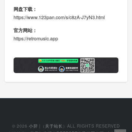
网盘下载：
https://www.123pan.com/s/c8zA-J7yN3.html
官方网站：
https://retromusic.app
© 2026
小羿
|（
关于站长
）ALL RIGHTS RESERVED