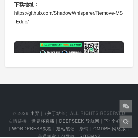
下载地址：
https://github.com/ShadowWhisperer/Remove-MS
-Edge/
© 2026
小羿
|（
关于站长
）ALL RIGHTS RESERVED
友情链接：
世界杯直播
|
DEEPSEEK 导航网
|
下1个好软件
|
WORDPRESS教程
|
建站笔记
|
杂铺
|
CMDPE-网络版
|
美通搬家
|
AI导航
|
SITEMAP