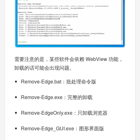
需要注意的是，某些软件会依赖 WebView 功能，
卸载的话可能会出现问题。
Remove-Edge.bat：批处理命令版
Remove-Edge.exe：完整的卸载
Remove-EdgeOnly.exe：只卸载浏览器
Remove-Edge_GUI.exe：图形界面版