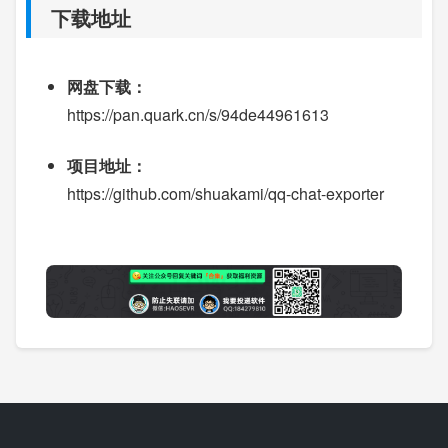
下载地址
网盘下载：
https://pan.quark.cn/s/94de44961613
项目地址：
https://github.com/shuakami/qq-chat-exporter