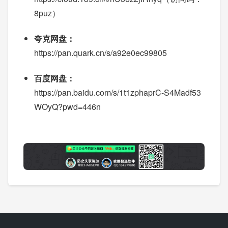
8puz）
夸克网盘：
https://pan.quark.cn/s/a92e0ec99805
百度网盘：
https://pan.baidu.com/s/1t1zphaprC-S4Madf53
WOyQ?pwd=446n