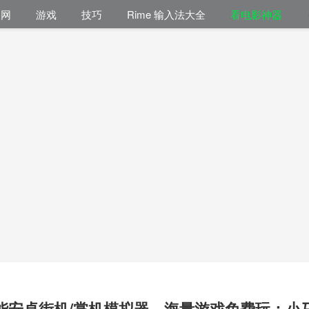
联网
游戏
技巧
Rime 输入法大全
看电影神器
能安卓街机/掌机模拟器，海量游戏免费玩：小