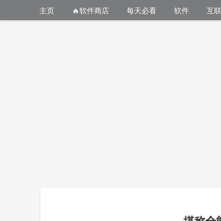
主页
🔥软件商店
每天必看
软件
互
堪称全