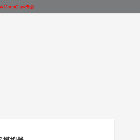
🔥OpenClaw专题
马模拟器