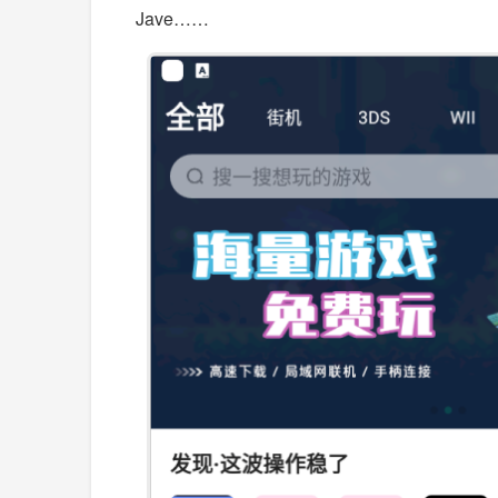
Jave……