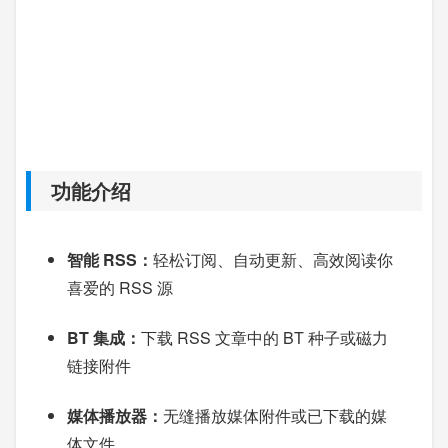
功能介绍
智能 RSS：
轻松订阅、自动更新、高效阅读你
喜爱的 RSS 源
BT 集成：
下载 RSS 文章中的 BT 种子或磁力
链接附件
媒体播放器：
无缝播放媒体附件或已下载的媒
体文件