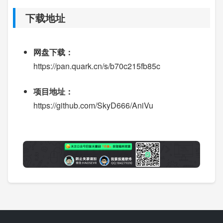
下载地址
网盘下载：
https://pan.quark.cn/s/b70c215fb85c
项目地址：
https://github.com/SkyD666/AniVu