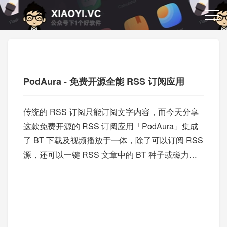
PodAura - 免费开源全能 RSS 订阅应用
传统的 RSS 订阅只能订阅文字内容，而今天分享
这款免费开源的 RSS 订阅应用「PodAura」集成
了 BT 下载及视频播放于一体，除了可以订阅 RSS
源，还可以一键 RSS 文章中的 BT 种子或磁力链
接附件。