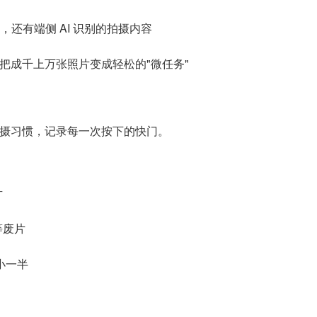
，还有端侧 AI 识别的拍摄内容
张），把成千上万张照片变成轻松的"微任务"
摄习惯，记录每一次按下的快门。
片
等废片
小一半