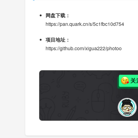
网盘下载：
https://pan.quark.cn/s/5c1fbc10d754
项目地址：
https://github.com/xigua222/photoo