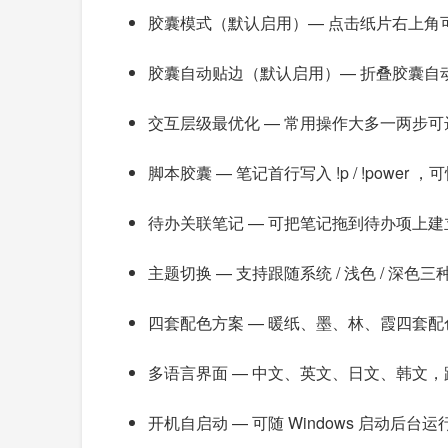
胶囊模式（默认启用）— 点击纸片右上角
胶囊自动贴边（默认启用）— 折叠胶囊自
交互层级最优化 — 常用操作大多一两步
脚本胶囊 — 笔记首行写入 !p / !pow
待办关联笔记 — 可把笔记拖到待办项上
主题切换 — 支持跟随系统 / 浅色 / 深色
四套配色方案 — 暖纸、墨、林、霞四套
多语言界面 — 中文、英文、日文、韩文
开机自启动 — 可随 Windows 启动后台运