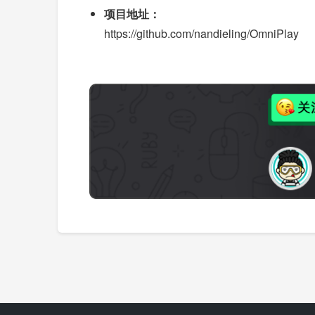
项目地址：
https://github.com/nandieling/OmniPlay