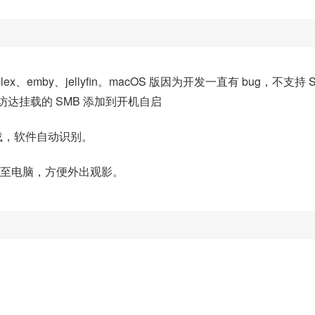
x、emby、jellyfin。macOS 版因为开发一直有 bug，不
访达挂载的 SMB 添加到开机自启
载，软件自动识别。
离线至电脑，方便外出观影。