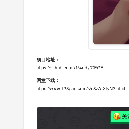
项目地址：
https://github.com/xM4ddy/OFGB
网盘下载：
https://www.123pan.com/s/c8zA-XIyN3.html