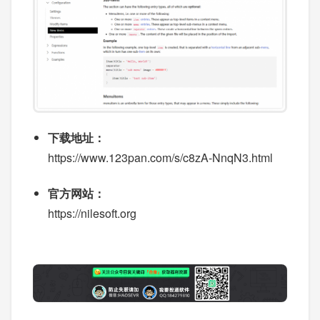
下载地址：
https://www.123pan.com/s/c8zA-NnqN3.html
官方网站：
https://nilesoft.org