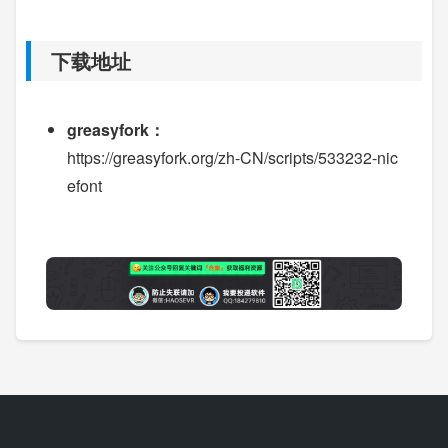
下载地址
greasyfork：
https://greasyfork.org/zh-CN/scripts/533232-nic
efont