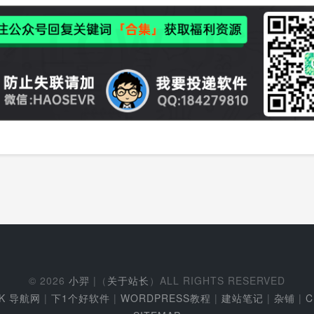
© 2026
小羿
|（
关于站长
）ALL RIGHTS RESERVED
EK 导航网
|
下1个好软件
|
WORDPRESS教程
|
建站笔记
|
杂铺
|
C