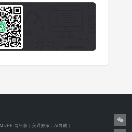
MDPE-网络版
|
美通搬家
|
AI导航
|