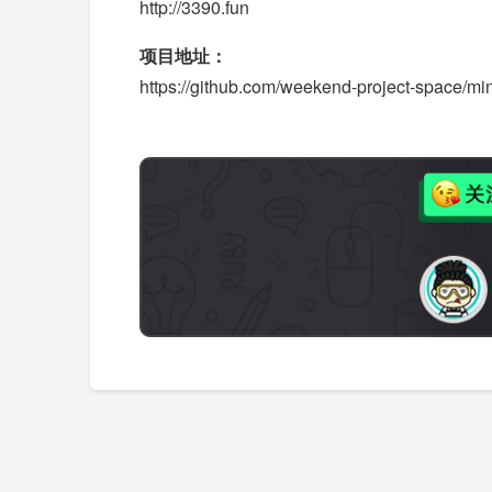
http://3390.fun
项目地址：
https://github.com/weekend-project-space/mi