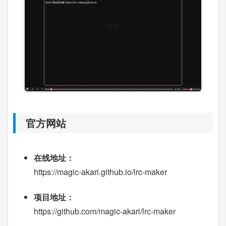
官方网站
在线地址：
https://magic-akari.github.io/lrc-maker
项目地址：
https://github.com/magic-akari/lrc-maker