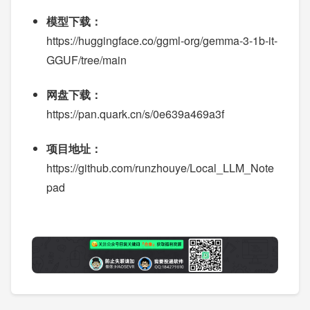
模型下载：
https://huggingface.co/ggml-org/gemma-3-1b-it-
GGUF/tree/main
网盘下载：
https://pan.quark.cn/s/0e639a469a3f
项目地址：
https://github.com/runzhouye/Local_LLM_Note
pad