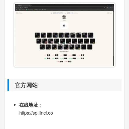
官方网站
在线地址：
https://sp.linci.co