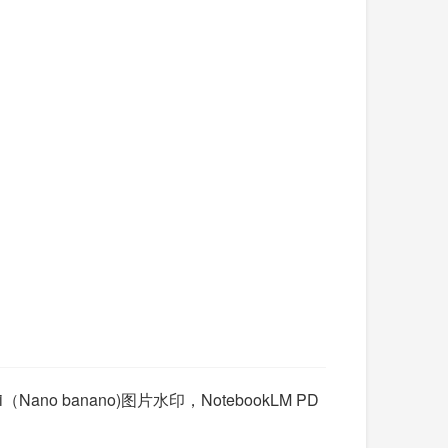
 banano)图片水印，NotebookLM PD