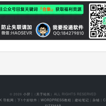
© 2026
小羿
|（
关于站长
）ALL RIGHTS RESERVED
EK 导航网
|
下1个好软件
|
WORDPRESS教程
|
建站笔记
|
杂铺
|
C
SITEMAP