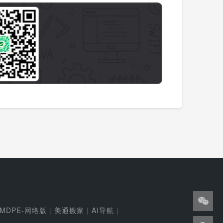
MDPE-网络版
|
美通搬家
|
AI导航
|