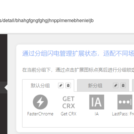
ns/detail/bhahgfgngfghgjhnpplmemebhenieijb