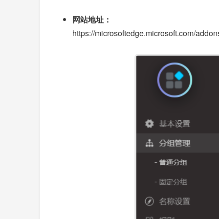
网站地址：
https://microsoftedge.microsoft.com/addo