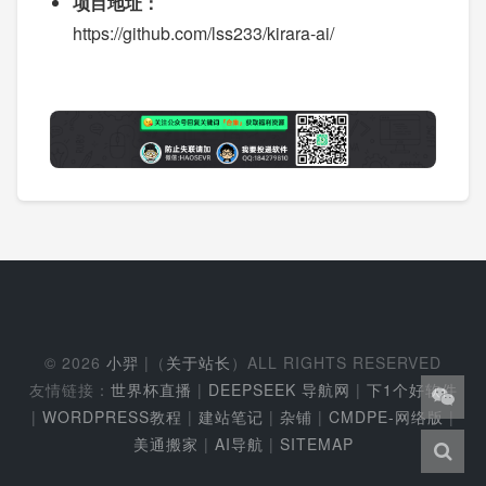
项目地址：
https://github.com/lss233/kirara-ai/
© 2026
小羿
|（
关于站长
）ALL RIGHTS RESERVED
友情链接：
世界杯直播
|
DEEPSEEK 导航网
|
下1个好软件
|
WORDPRESS教程
|
建站笔记
|
杂铺
|
CMDPE-网络版
|
美通搬家
|
AI导航
|
SITEMAP