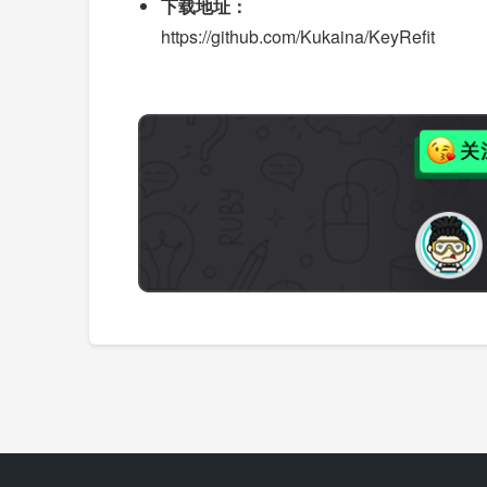
下载地址：
https://github.com/Kukaina/KeyRefit