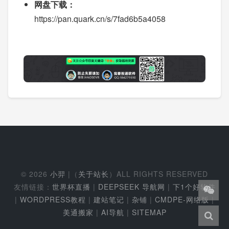
网盘下载：
https://pan.quark.cn/s/7fad6b5a4058
© 2026
小羿
|（
关于站长
）ALL RIGHTS RESERVED
友情链接：
世界杯直播
|
DEEPSEEK 导航网
|
下1个好软件
|
WORDPRESS教程
|
建站笔记
|
杂铺
|
CMDPE-网络版
|
美通搬家
|
AI导航
|
SITEMAP