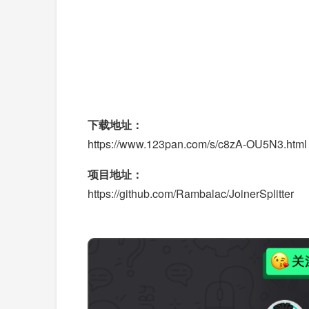
下载地址：
https://www.123pan.com/s/c8zA-OU5N3.html
项目地址：
https://github.com/Rambalac/JoinerSplitter