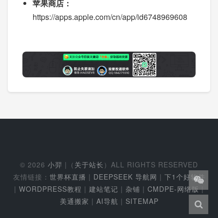
苹果商店：
https://apps.apple.com/cn/app/id6748969608
© 2026
小羿
|（
关于站长
）ALL RIGHTS RESERVED
友情链接：
世界杯直播
|
DEEPSEEK 导航网
|
下1个好软件
|
WORDPRESS教程
|
建站笔记
|
杂铺
|
CMDPE-网络版
|
美通搬家
|
AI导航
|
SITEMAP