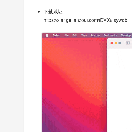
下载地址：
https://xia1ge.lanzoui.com/iDVX8lsywqb