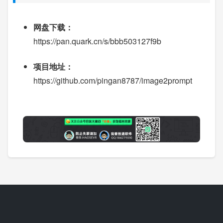
网盘下载：
https://pan.quark.cn/s/bbb503127f9b
项目地址：
https://github.com/pingan8787/image2prompt