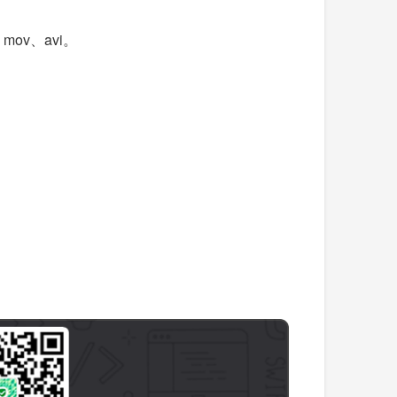
ov、avi。
。