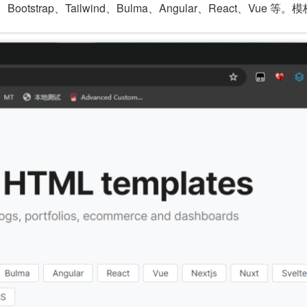
strap、Tailwind、Bulma、Angular、React、Vu