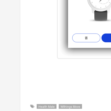
Health Mate
Withings Move