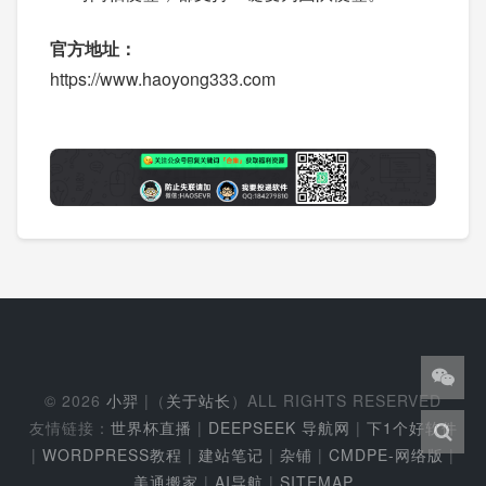
官方地址：
https://www.haoyong333.com
© 2026
小羿
|（
关于站长
）ALL RIGHTS RESERVED
友情链接：
世界杯直播
|
DEEPSEEK 导航网
|
下1个好软件
|
WORDPRESS教程
|
建站笔记
|
杂铺
|
CMDPE-网络版
|
美通搬家
|
AI导航
|
SITEMAP