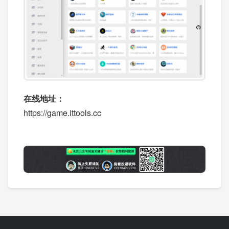
在线地址：
https://game.ittools.cc