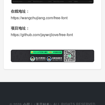
在线地址：
https://wangchujiang.com/free-font
项目地址：
https://github.com/jaywcjlove/free-font
© 2026
小羿
|（
关于站长
）ALL RIGHTS RESERVED