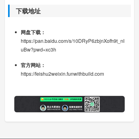
下载地址
网盘下载：
https://pan.baidu.com/s/10DRyP6zbjnXofh9t_nI
uBw?pwd=xc3h
官方网站：
https://feishu2weixin.funwithbuild.com