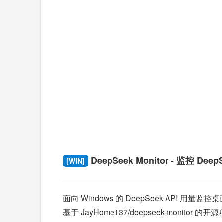
DeepSeek Monitor - 监控 Deep
[WIN]
面向 Windows 的 DeepSeek API 
基于 JayHome137/deepseek-monitor 