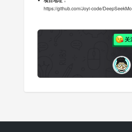
项目地址：
https://github.com/Joyi-code/DeepSeekM