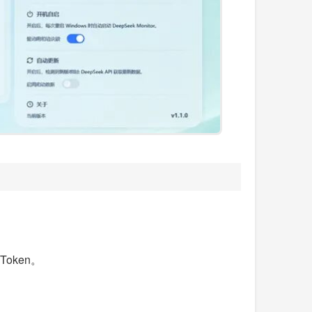
oken。