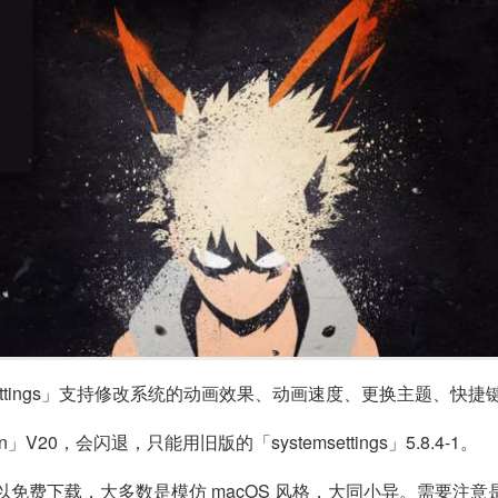
msettings」支持修改系统的动画效果、动画速度、更换主题、
n」V20，会闪退，只能用旧版的「systemsettings」5.8.4-1。
费下载，大多数是模仿 macOS 风格，大同小异。需要注意是