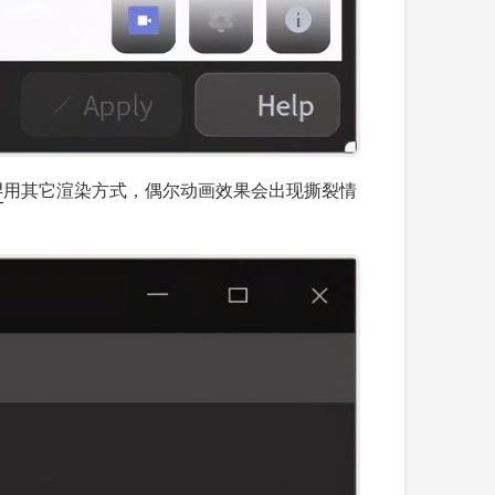
羿
用其它渲染方式，偶尔动画效果会出现撕裂情