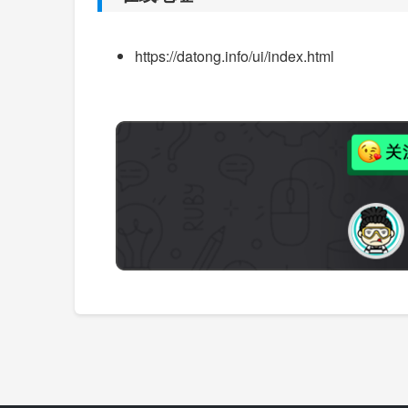
https://datong.info/ui/index.html