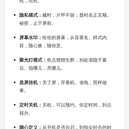
然，而然。
隐私模式：
藏时，片甲不留；显时名正言顺。
秘密，止于屏前。
屏幕水印：
给你的屏幕，从容署名。样式内
容，随心换，随你意。
聚光灯模式：
焦点熠熠生辉，别处渐隐于幕
后。指哪儿，亮哪儿。
息屏挂机：
关了屏，开着机。省电，照样做
事。
定时关机：
关机，可以预约。你定时间，到点
就办。
随心定义：
从开机是否自启，到指尖轻击的妙