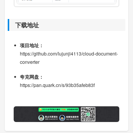
下载地址
项目地址：
https://github.com/lujunji4113/cloud-document-
converter
夸克网盘：
https://pan.quark.cn/s/93b35afeb83f