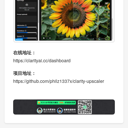
在线地址：
https://clarityai.cc/dashboard
项目地址：
https://github.com/philz1337x/clarity-upscaler