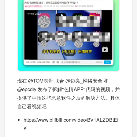
现在 @TOM表哥 联合 @边亮_网络安全 和
@epcdiy 发布了拆解"色情APP"代码的视频，并
提供了中招这些恶意软件之后的解决方法。具体
自己看视频吧：
https://www.bilibili.com/video/BV1ALZDBtEf
K