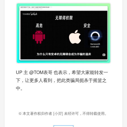
UP 主 @TOM表哥 也表示，希望大家能转发一
下，让更多人看到，把此类骗局扼杀于摇篮之
中。
© 本文著作权归作者
[小羿]
未经许可，不得转载使用。