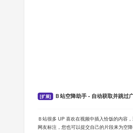
Ｂ站空降助手 - 自动获取并跳过
[扩展]
Ｂ站很多 UP 喜欢在视频中插入恰饭的内
网友标注，您也可以提交自己的片段来为空降指挥部添