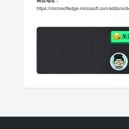
商店地址：
https://microsoftedge.microsoft.com/addons/