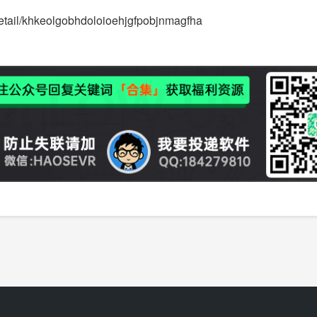
detail/khkeolgobhdoloioehjgfpobjnmagfha