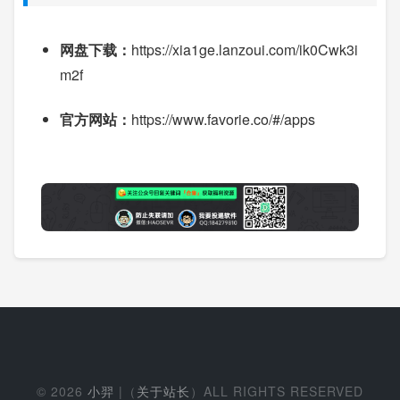
网盘下载：
https://xia1ge.lanzoui.com/ik0Cwk3i
m2f
官方网站：
https://www.favorie.co/#/apps
© 2026
小羿
|（
关于站长
）ALL RIGHTS RESERVED