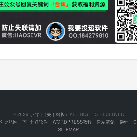
© 2026
小羿
|（
关于站长
）ALL RIGHTS RESERVED
EK 导航网
|
下1个好软件
|
WORDPRESS教程
|
建站笔记
|
杂铺
|
C
SITEMAP