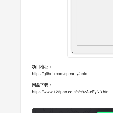
项目地址：
https://github.com/speauty/anto
网盘下载：
https://www.123pan.com/s/c8zA-cFyN3.html