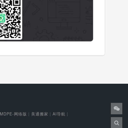
MDPE-网络版
|
美通搬家
|
AI导航
|