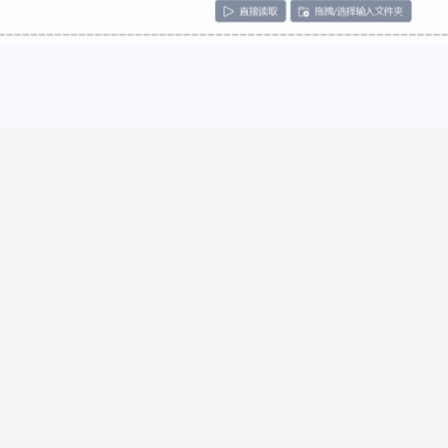
ator++, ParaTranzr, VNText, SExtractor 等游戏文本导出工具。