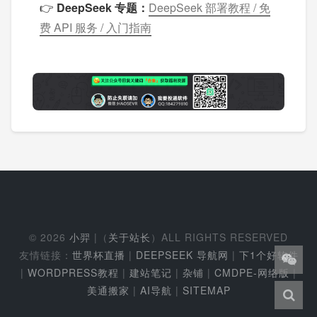
👉
DeepSeek 专题：
DeepSeek 部署教程 / 免
费 API 服务 / 入门指南
© 2026
小羿
|（
关于站长
）ALL RIGHTS RESERVED
友情链接：
世界杯直播
|
DEEPSEEK 导航网
|
下1个好软件
|
WORDPRESS教程
|
建站笔记
|
杂铺
|
CMDPE-网络版
|
美通搬家
|
AI导航
|
SITEMAP