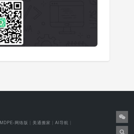
MDPE-网络版
|
美通搬家
|
AI导航
|