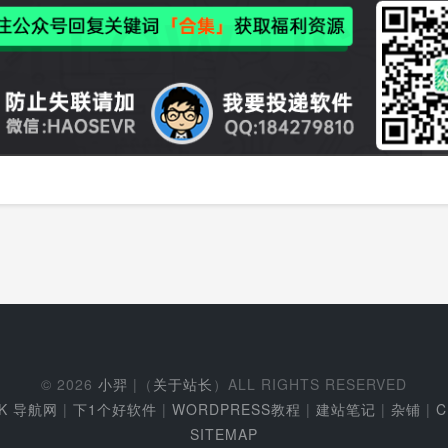
© 2026
小羿
|（
关于站长
）ALL RIGHTS RESERVED
EK 导航网
|
下1个好软件
|
WORDPRESS教程
|
建站笔记
|
杂铺
|
C
SITEMAP