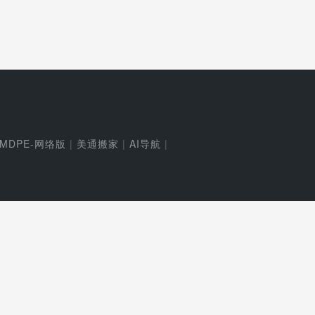
MDPE-网络版
|
美通搬家
|
AI导航
|