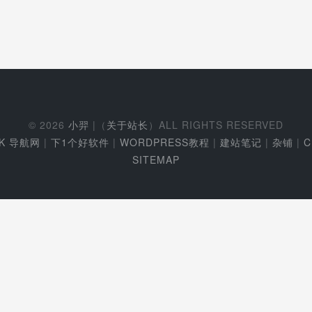
© 2026
小羿
|（
关于站长
）ALL RIGHTS RESERVED
EK 导航网
|
下1个好软件
|
WORDPRESS教程
|
建站笔记
|
杂铺
|
C
SITEMAP