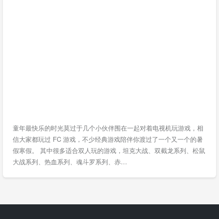
童年最快乐的时光莫过于几个小伙伴围在一起对着电视机玩游戏，相
信大家都玩过 FC 游戏，不少经典游戏陪伴你渡过了一个又一个的暑
假寒假。 其中很多适合双人玩的游戏，坦克大战、双截龙系列、松鼠
大战系列、热血系列、魂斗罗系列、赤…